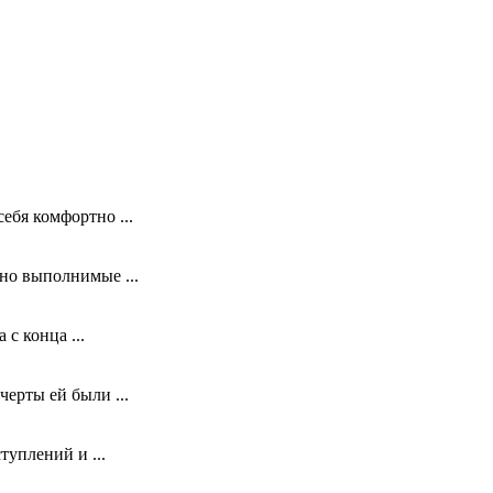
ебя комфортно ...
ьно выполнимые ...
с конца ...
ерты ей были ...
туплений и ...