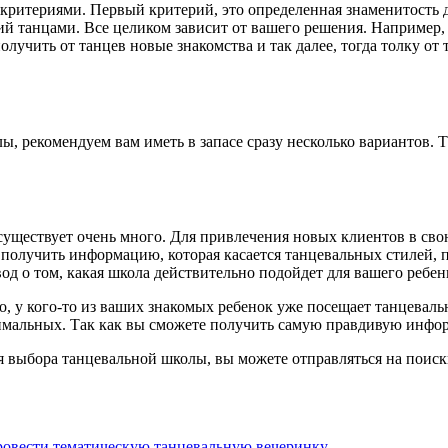
ритериями. Первый критерий, это определенная знаменитость дл
ий танцами. Все целиком зависит от вашего решения. Например, 
лучить от танцев новые знакомства и так далее, тогда толку от 
, рекомендуем вам иметь в запасе сразу несколько вариантов. Т
существует очень много. Для привлечения новых клиентов в сво
лучить информацию, которая касается танцевальных стилей, пре
од о том, какая школа действительно подойдет для вашего ребен
, у кого-то из ваших знакомых ребенок уже посещает танцеваль
тимальных. Так как вы сможете получить самую правдивую инфор
тся выбора танцевальной школы, вы можете отправляться на по
ровести тематическую танцевальную вечеринку