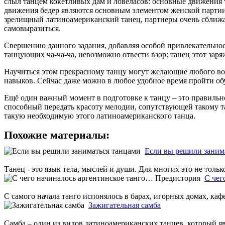
слыл танцем кокетливых дам и ловеласов: основные движения т
движения бедер являются основным элементом женской партии т
зрелищный латиноамериканский танец, партнеры очень сближают
самовыразиться.
Свершению данного задания, добавляя особой привлекательнос
танцующих ча-ча-ча, невозможно отвести взор: танец этот за
Научиться этом прекрасному танцу могут желающие любого возр
навыков. Сейчас даже можно в любое удобное время пройти об
Ещё один важный момент в подготовке к танцу – это правильн
способный передать красоту мелодии, сопутствующей такому т
такую необходимую этого латиноамериканского танца.
Похожие материалы:
Если вы решили заним
Танец - это язык тела, мыслей и души. Для многих это не только
С чег
С самого начала танго испонялось в барах, игорных домах, каф
Зажигательная самба
Самба – один из видов латиноамериканских танцев, который яв