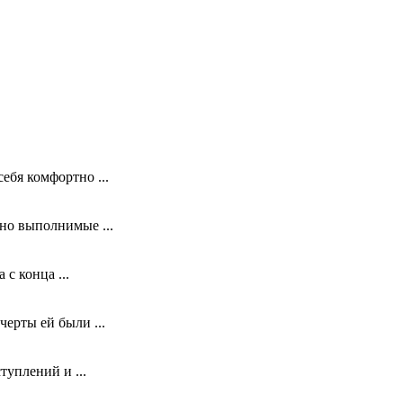
ебя комфортно ...
ьно выполнимые ...
с конца ...
ерты ей были ...
туплений и ...