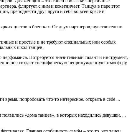
тнеров. Для женщин – это танец соблазна: энергичные
тнера, флиртует с ним и кокетничает. Танцуя в паре этот
и, преподнести друг друга и себя во всей красе и
ких цветов в блестках. От двух партнеров, чувствительно
астичные и простые и не требуют специальных или особых
иальных школ танцев.
 перфоманса. Потребуется значительный талант и инструмент,
Именно она создаст специфическую непринужденную атмосферу,
и время, попробовать что-то интересное, открыть в себе ...
 появились «дома танцев», в которых находились девушки, ...
стивалях. Главная особенность самбы – это то, что танец ...