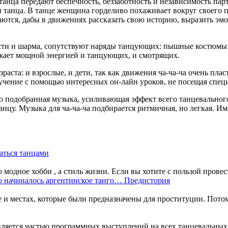
анца передают беспечность, беззаботность и независимость пар
анца. В танце женщина горделиво похаживает вокруг своего пар
ся, дабы в движениях рассказать свою историю, выразить эмоци
ти и шарма, сопутствуют наряды танцующих: пышные костюмы яр
ряжает мощной энергией и танцующих, и смотрящих.
аста: и взрослые, и дети, так как движения ча-ча-ча очень пл
учение с помощью интересных он-лайн уроков, не посещая спец
о подобранная музыка, усиливающая эффект всего танцевального
анцу. Музыка для ча-ча-ча подбирается ритмичная, но легкая. 
аться танцами
 модное хобби , а стиль жизни. Если вы хотите с пользой провест
о начиналось аргентинское танго… Предистория
е и местах, которые были предназначены для проституции. Потом
ляется частью программных выступлений на всех танцевальных фе