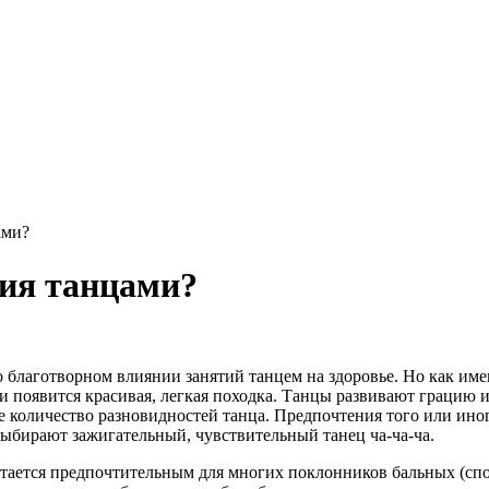
ами?
тия танцами?
 благотворном влиянии занятий танцем на здоровье. Но как имен
и появится красивая, легкая походка. Танцы развивают грацию 
 количество разновидностей танца. Предпочтения того или иног
ыбирают зажигательный, чувствительный танец ча-ча-ча.
 остается предпочтительным для многих поклонников бальных (с